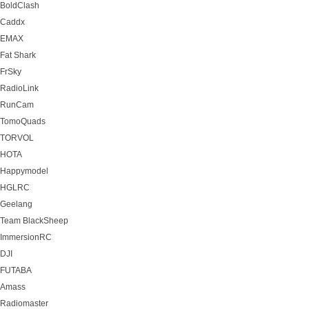
BoldClash
Caddx
EMAX
Fat Shark
FrSky
RadioLink
RunCam
TomoQuads
TORVOL
HOTA
Happymodel
HGLRC
Geelang
Team BlackSheep
ImmersionRC
DJI
FUTABA
Amass
Radiomaster