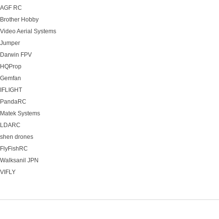
AGF RC
Brother Hobby
Video Aerial Systems
Jumper
Darwin FPV
HQProp
Gemfan
IFLIGHT
PandaRC
Matek Systems
LDARC
shen drones
FlyFishRC
Walksanil JPN
VIFLY