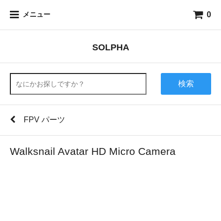
0
メニュー
SOLPHA
検索
FPV パーツ
Walksnail Avatar HD Micro Camera