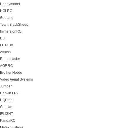
Happymodel
HGLRC
Geelang
Team BlackSheep
ImmersionRC
DJI
FUTABA
Amass
Radiomaster
AGF RC
Brother Hobby
Video Aerial Systems
Jumper
Darwin FPV
HQProp
Gemfan
IFLIGHT
PandaRC
Matek Systems