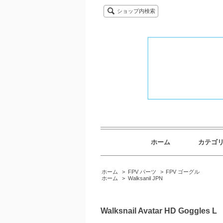
ショップ内検索
ホーム
カテゴ
ホーム
>
FPV パーツ
>
FPV ゴーグル
ホーム
>
Walksanil JPN
Walksnail Avatar HD Goggles L