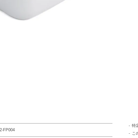
特
2-FP004
こ