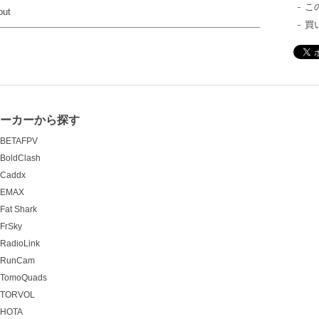
こ
out
買
メーカーから探す
BETAFPV
BoldClash
Caddx
EMAX
Fat Shark
FrSky
RadioLink
RunCam
TomoQuads
TORVOL
HOTA