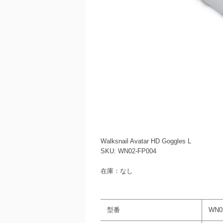
Walksnail Avatar HD Goggles L
SKU: WN02-FP004
在庫：なし
型番
WN0