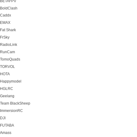
BETAFPV
BoldClash
Caddx
EMAX
Fat Shark
FrSky
RadioLink
RunCam
TomoQuads
TORVOL
HOTA
Happymodel
HGLRC
Geelang
Team BlackSheep
ImmersionRC
DJI
FUTABA
Amass