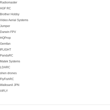
Radiomaster
AGF RC
Brother Hobby
Video Aerial Systems
Jumper
Darwin FPV
HQProp
Gemfan
IFLIGHT
PandaRC
Matek Systems
LDARC
shen drones
FlyFishRC
Walksanil JPN
VIFLY