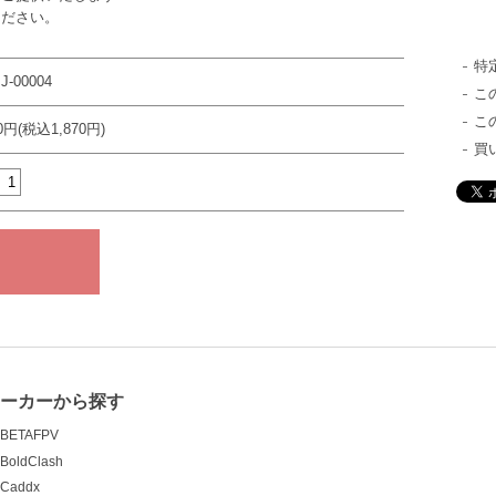
ください。
特
J-00004
こ
こ
00円(税込1,870円)
買
メーカーから探す
BETAFPV
BoldClash
Caddx