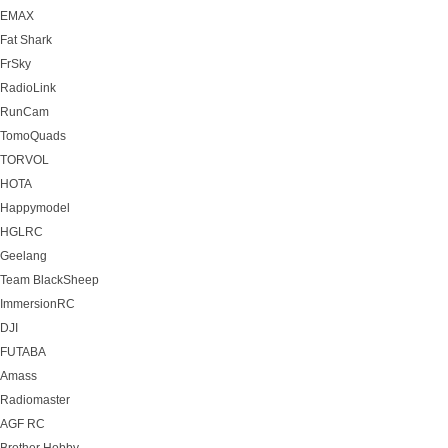
EMAX
Fat Shark
FrSky
RadioLink
RunCam
TomoQuads
TORVOL
HOTA
Happymodel
HGLRC
Geelang
Team BlackSheep
ImmersionRC
DJI
FUTABA
Amass
Radiomaster
AGF RC