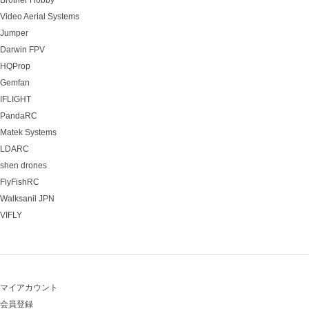
Brother Hobby
Video Aerial Systems
Jumper
Darwin FPV
HQProp
Gemfan
IFLIGHT
PandaRC
Matek Systems
LDARC
shen drones
FlyFishRC
Walksanil JPN
VIFLY
マイアカウント
会員登録