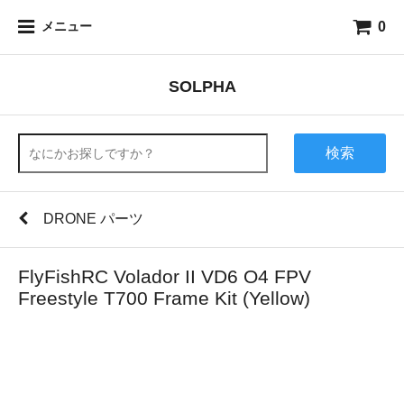
0
メニュー
SOLPHA
検索
DRONE パーツ
FlyFishRC Volador II VD6 O4 FPV
Freestyle T700 Frame Kit (Yellow)